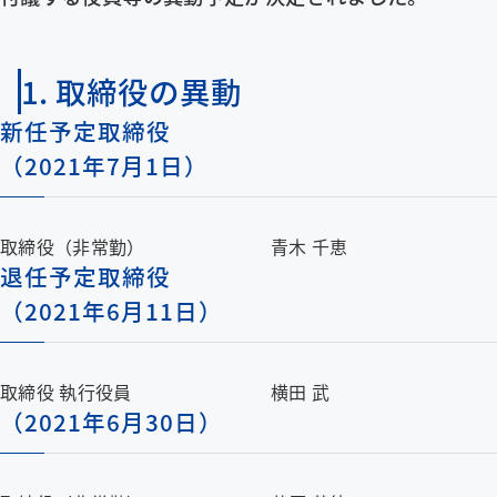
企業情報
1. 取締役の異動
採用情報
新任予定取締役
（2021年7月1日）
BRANDING SITE
BRANDING SITEページを新しいウインドウで開きます
お問い合わせ
取締役（非常勤）
青木 千恵
退任予定取締役
（2021年6月11日）
サイトマップ
リンク・免責事項
取締役 執行役員
横田 武
プライバシーポリシー
サイトのご利用条件
（2021年6月30日）
メニューを閉じる