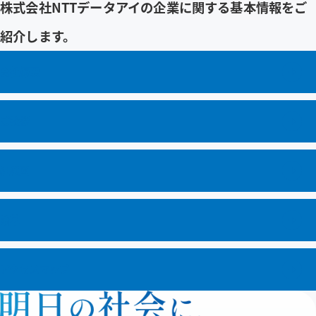
株式会社NTTデータアイの企業に関する基本情報をご
企業情報
紹介します。
採用情報
会社概要
BRANDING SITE
BRANDING SITEページを新しいウインドウで開きます
ご挨拶
お問い合わせ
組織図
サイトマップ
リンク・免責事項
沿革
プライバシーポリシー
サイトのご利用条件
アクセスマップ
メニューを閉じる