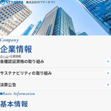
メニ
トップ
NTTデータアイについて
Company
企業情報
製品・ソリューション
ホーム
企業情報
各種認証資格の取り組み
アクティビティ
サステナビリティの取り組み
人財育成
決算公告
Basic Information
お知らせ
基本情報