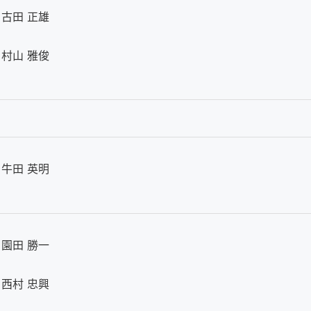
古田 正雄
村山 雅俊
牛田 英明
園田 勝一
西村 忠興