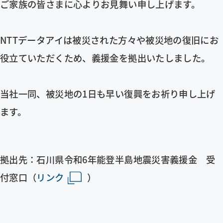
ご家族の皆さまに心よりお見舞い申し上げます。
企業情報
NTTデータアイ
は被災された方々や被災地の復旧にお
採用情報
役立ていただくため、義援金を拠出いたしました。
BRANDING SITE
BRANDING SITEページを新しいウインドウで開きます
当社一同、被災地の1日も早い復興をお祈り申し上げ
お問い合わせ
ます。
サイトマップ
リンク・免責事項
拠出先：
石川県令和6年能登半島地震災害義援金 受
付窓口（
リンク
）
プライバシーポリシー
サイトのご利用条件
メニューを閉じる