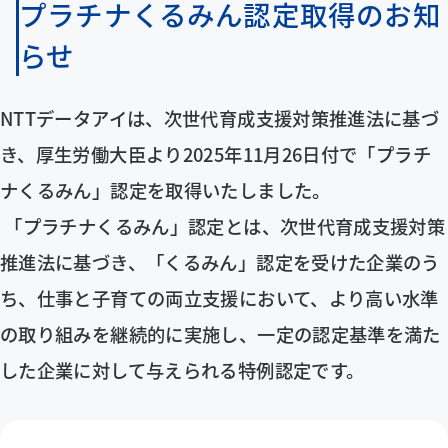
プラチナくるみん認定取得のお知
企業情報
らせ
採用情報
NTTデータアイは、次世代育成支援対策推進法に基づ
BRANDING SITE
き、厚生労働大臣より2025年11月26日付で「プラチ
BRANDING SITEページを新しいウインドウで開きます
ナくるみん」認定を取得いたしました。
お問い合わせ
「プラチナくるみん」認定とは、次世代育成支援対策
推進法に基づき、「くるみん」認定を受けた企業のう
サイトマップ
リンク・免責事項
ち、仕事と子育ての両立支援において、より高い水準
の取り組みを継続的に実施し、一定の認定基準を満た
プライバシーポリシー
サイトのご利用条件
した企業に対して与えられる特例認定です。
メニューを閉じる