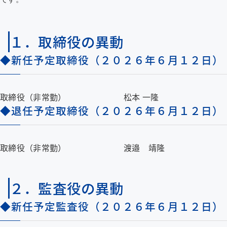
企業情報
１．取締役の異動
採用情報
◆新任予定取締役
（２０２６年６月１２日）
BRANDING SITE
BRANDING SITEページを新しいウインドウで開きます
取締役（非常勤）
松本 一隆
お問い合わせ
◆退任予定取締役
（２０２６年６月１２日）
サイトマップ
リンク・免責事項
取締役（非常勤）
渡邉 靖隆
プライバシーポリシー
サイトのご利用条件
２．監査役の異動
◆新任予定監査役
（２０２６年６月１２日）
メニューを閉じる