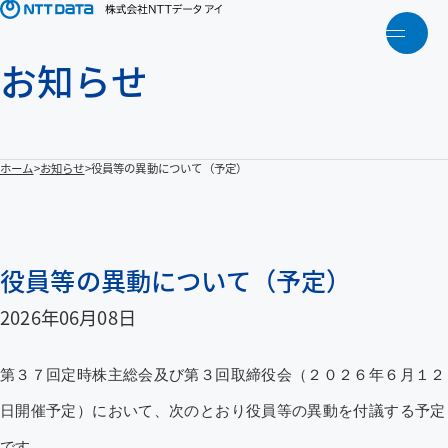
メニ
お知らせ
トップ
NTTデータアイについて
ホーム
お知らせ
役員等の異動について（予定）
製品・ソリューション
アクティビティ
役員等の異動について（予定）
2026年06月08日
人財育成
第３７回定時株主総会及び第３回取締役会（２０２６年６月１２
お知らせ
日開催予定）において、次のとおり役員等の異動を付議する予定
です。