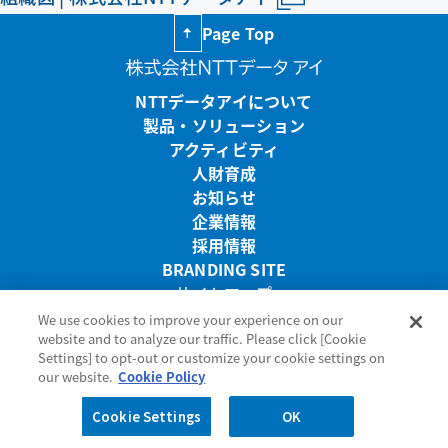
企業情報
Page Top
採用情報
NTTデータアイについて
製品・ソリューション
BRANDING SITE
アクティビティ
BRANDING SITEページを新しいウインドウで開きます
人財育成
お知らせ
お問い合わせ
企業情報
採用情報
BRANDING SITE
サイトマップ
リンク・免責事項
サイトマップ
リンク・免責事項
We use cookies to improve your experience on our
website and to analyze our traffic. Please click [Cookie
プライバシーポリシー
プライバシーポリシー
サイトのご利用条件
Settings] to opt-out or customize your cookie settings on
サイトのご利用条件
our website.
Cookie Policy
お問い合わせ
メニューを閉じる
Cookie Settings
OK
Copyright © NTT DATA i Corporation