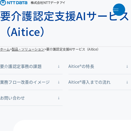
要介護認定支援AIサービス
メニ
トップ
（Aitice）
NTTデータアイについて
ホーム
製品・ソリューション
要介護認定支援AIサービス（Aitice）
製品・ソリューション
要介護認定事務の課題
Aitice®の特長
アクティビティ
業務フロー改善のイメージ
Aitice®導入までの流れ
人財育成
お問い合わせ
お知らせ