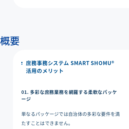
企業情報
採用情報
概要
BRANDING SITE
BRANDING SITEページを新しいウインドウで開きます
お問い合わせ
庶務事務システム SMART SHOMU®
活用のメリット
サイトマップ
リンク・免責事項
01. 多彩な庶務業務を網羅する柔軟なパッケ
ージ
プライバシーポリシー
サイトのご利用条件
単なるパッケージでは自治体の多彩な要件を満
メニューを閉じる
たすことはできません。